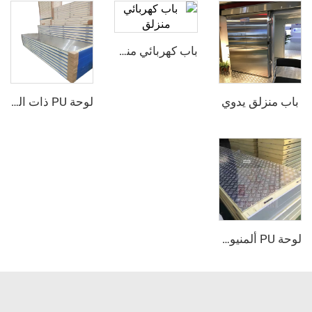
باب كهربائي منزلق
ق يدوي
لوحة PU ذات الوجه الفولاذي الصدأي
لوحة PU ألمنيوم مركبة مقاومة للانزلاق