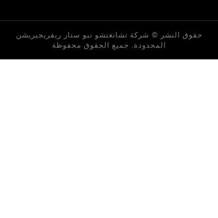
لنشر © شركة تشانغتشو نيو ستار ريفريجيريشن
المحدودة. جميع الحقوق محفوظة