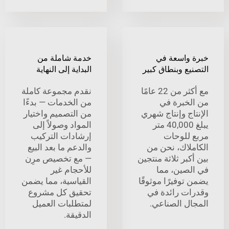
واسعة في
خدمة شاملة من
ع وبنطاق كبير
البداية إلى النهاية
مع أكثر من 22 عامًا
نقدم مجموعة كاملة
خبرة في
من الخدمات — بدءًا
ج وإنتاج شهري
من التصميم واختيار
يبلغ 40,000 متر
المواد وصولاً إلى
للوحات
إرشادات التركيب
لاك، نحن من
والدعم ما بعد البيع
بر ثلاثة منتجين
— مع تخصيص مرِن
صين، مما
للأحجام غير
وفيرًا موثوقًا
القياسية، مما يضمن
ت رائدة في
تحقيق كل مشروع
ل الصناعي.
لمتطلبات العميل
الدقيقة.