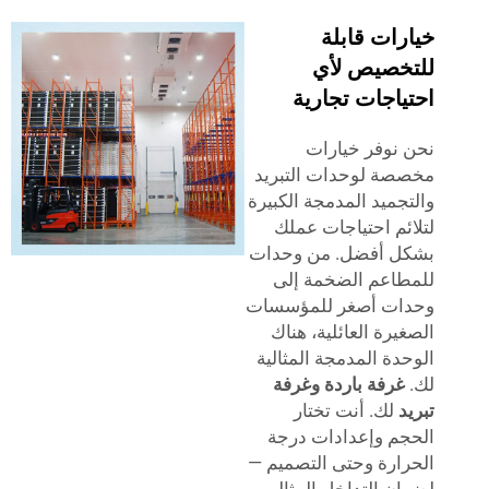
رات قابلة
خصيص لأي
ياجات تجارية
نوفر خيارات
ة لوحدات التبريد
جميد المدمجة الكبيرة
ئم احتياجات عملك
ل أفضل. من وحدات
اعم الضخمة إلى
ات أصغر للمؤسسات
يرة العائلية، هناك
دة المدمجة المثالية
غرفة باردة وغرفة
د
لك. أنت تختار
م وإعدادات درجة
ارة وحتى التصميم —