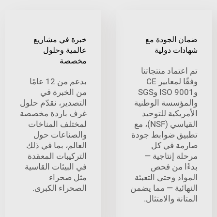
الجودة مع
خبرة في مشاريع
ت دولية
عالمية وحلول
مخصصة
ماد منتجاتنا
وفقًا لمعايير CE
بدعم من 12 عامًا
وISO 9001 وSGS
من الخبرة في
سسة الوطنية
التصدير، نقدّم حلول
كية للتوحيد
غرف باردة مخصصة
القياسي (NSF)، مع
لمختلف المناخات
 ضوابط جودة
والصناعات حول
 في كل
العالم، بما في ذلك
 إنتاجية —
التركيبات المعقدة
 من فحص
في البيئات القاسية
 وحتى التعبئة
مثل صحراء
ئية — مما يضمن
الصحراء الكبرى.
ة والامتثال.