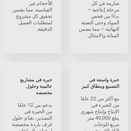
 في كل
للأحجام غير
 إنتاجية —
القياسية، مما يضمن
 من فحص
تحقيق كل مشروع
 وحتى التعبئة
لمتطلبات العميل
ئية — مما يضمن
الدقيقة.
ة والامتثال.
واسعة في
خبرة في مشاريع
ع وبنطاق كبير
عالمية وحلول
مخصصة
مع أكثر من 22 عامًا
خبرة في
بدعم من 12 عامًا
ج وإنتاج شهري
من الخبرة في
يبلغ 40,000 متر
التصدير، نقدّم حلول
للوحات
غرف باردة مخصصة
لاك، نحن من
لمختلف المناخات