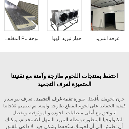
تبريد
جهاز تبريد الهواء بالتبخير
لوحة PU المغلفة بالمعدن
 بمنتجات اللحوم طازجة وآمنة مع تقنيتنا
المتميزة لغرف التجميد
مك بأفضل صورة
تقنية غرف التجميد
. تعرف نيو ستار
فاظ على لحوم القطع طازجة وآمنة. تم تصميم ثلاجاتنا
فق مع أعلى متطلبات الجودة والموثوقية. وبفضل
يا المتطورة ونظام التبريد السهل الاستخدام، يمكنك
 إلى أن لحومك ستُحفظ بشكل جيد. لا داعي للقلق