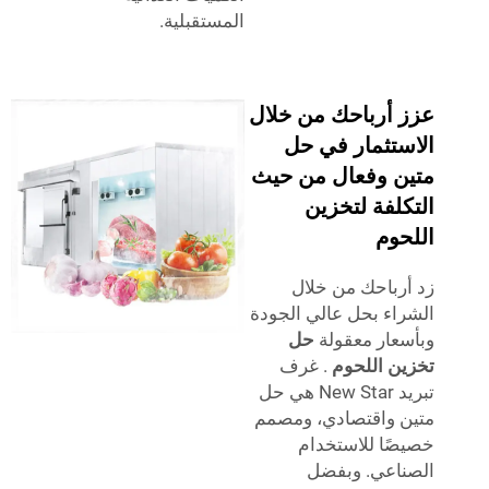
المستقبلية.
 أرباحك من خلال
ستثمار في حل
ن وفعال من حيث
لفة لتخزين
حوم
رباحك من خلال
اء بحل عالي الجودة
عار معقولة
حل
ن اللحوم
. غرف
تبريد New Star هي حل
 واقتصادي، ومصمم
ًا للاستخدام
اعي. وبفضل