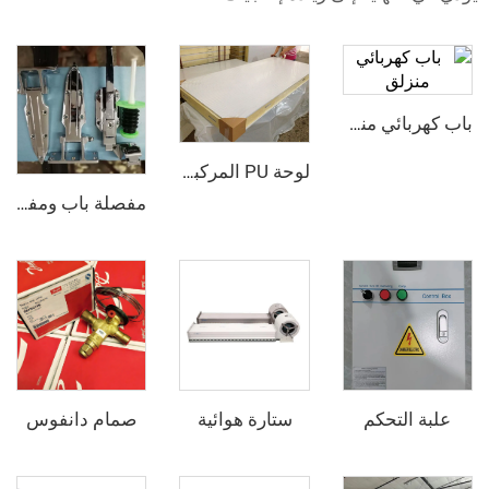
باب كهربائي منزلق
لوحة PU المركبة من الفولاذ الملون
مفصلة باب ومفتوح الباب - نصف مدفون
لتحكم
ستارة هوائية
صمام دانفوس