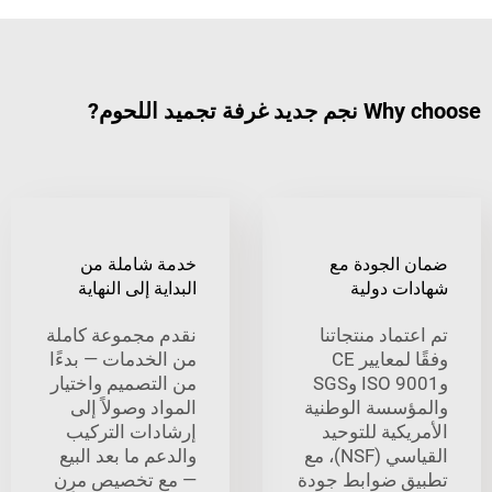
 تجميد اللحوم?
الجودة مع
خدمة شاملة من
ت دولية
البداية إلى النهاية
ماد منتجاتنا
نقدم مجموعة كاملة
وفقًا لمعايير CE
من الخدمات — بدءًا
وISO 9001 وSGS
من التصميم واختيار
سسة الوطنية
المواد وصولاً إلى
كية للتوحيد
إرشادات التركيب
القياسي (NSF)، مع
والدعم ما بعد البيع
 ضوابط جودة
— مع تخصيص مرِن