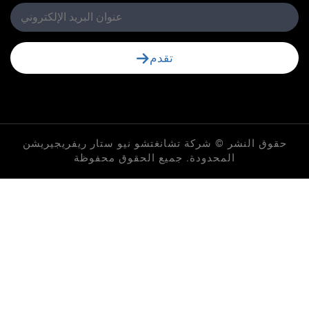
تقدم
لنشر © شركة تشانغتشو نيو ستار ريفريجيريشن
المحدودة. جميع الحقوق محفوظة