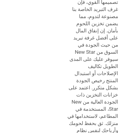
مها القوي، فإن
التبريد الخاصة بنا
عة لتدوم، مما
 تخزين اللحوم
ن. إن إنفاق المال
أفضل غرفة تبريد
يث الجودة في
السوق من New Star
ر عليك على المدى
يل تكاليف
لاحات أو استبدال
تج رخيص الجودة
 متكرر. اعتمد على
ات التخزين ذات
الجودة العالية من New
Star، المستخدمة في
اعم، لاستخدامها في
ك. ثق بحفظ لحومك
احك لنفس نظام