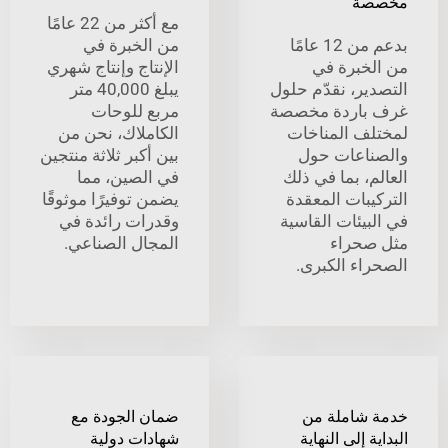
ة
مع أكثر من 22 عامًا
بدعم من 12 عامًا
من الخبرة في
خبرة في
الإنتاج وإنتاج شهري
ير، نقدّم حلول
يبلغ 40,000 متر
باردة مخصصة
مربع للوحات
ف المناخات
الكاملاك، نحن من
اعات حول
بين أكبر ثلاثة منتجين
، بما في ذلك
في الصين، مما
بات المعقدة
يضمن توفيرًا موثوقًا
يئات القاسية
وقدرات رائدة في
حراء
المجال الصناعي.
اء الكبرى.
شاملة من
ضمان الجودة مع
 إلى النهاية
شهادات دولية