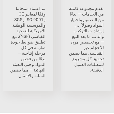
مجموعة كاملة
تم اعتماد منتجاتنا
خدمات — بدءًا
وفقًا لمعايير CE
تصميم واختيار
وISO 9001 وSGS
 وصولاً إلى
والمؤسسة الوطنية
ات التركيب
الأمريكية للتوحيد
 ما بعد البيع
القياسي (NSF)، مع
تخصيص مرِن
تطبيق ضوابط جودة
ام غير
صارمة في كل
سية، مما يضمن
مرحلة إنتاجية —
 كل مشروع
بدءًا من فحص
بات العميل
المواد وحتى التعبئة
ة.
النهائية — مما يضمن
المتانة والامتثال.