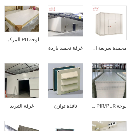
لوحة PU المركبة من الفولاذ الملون
غرفة تجميد باردة
مجمدة سريعة الانفجار
نافذة توازن
غرفة التبريد
لوحة PIR/PUR المركبة