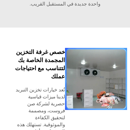
واحدة جديدة في المستقبل القريب.
خصص غرفة التخزين
المجمدة الخاصة بك
لتتناسب مع احتياجات
عملك
تُعد خيارات تخزين التبريد
لدينا ميزات قياسية
حصرية لشركة صن
فروست، ومصممة
لتحقيق الكفاءة
والموثوقية. تستهلك هذه