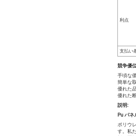
利点
支払い
競争優
手頃な
簡単な
優れた
優れた
説明:
Pu パネ
ポリウ
す。私