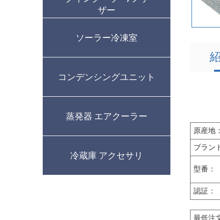
ザー
ソーラー冷凍室
コンデンシングユニット
蒸発器 エアクーラー
原産地
ブラン
冷蔵庫 アクセサリ
型番：
認証：
最低注