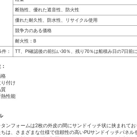
断熱性、優れた遮音性、防火性
優れた耐久性、防水性、リサイクル使用
競争力のある価格
耐火性：B
条件：
TT、PI確認後の前払い30％、残り70％は船積み日の7日前
位：
価格
取り付け
品質
断熱性能
ル
レタンフォームは2枚の外皮の間にサンドイッチ状に挟まれてお
たちは、さまざまな仕様で信頼性の高いPUサンドイッチパネル