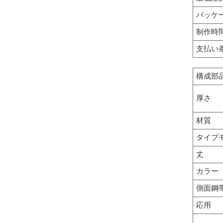
パッケ
制作時間
支払い
構成部
厚さ
材質
タイプ
丈
カラー
側面鋼
応用