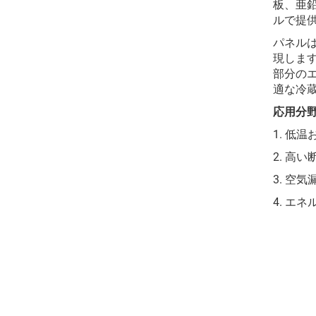
板、亜
ルで提
パネル
現しま
部分の
適な冷
応用分野
1. 低
2. 高
3. 空
4. エ