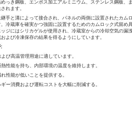
鉛めっき鋼板、エンボス加工アルミニウム、ステンレス鋼板、
供されます。
は継手と溝によって接合され、パネルの両側に設置されたカム
す。冷蔵庫を確実かつ強固に設置するためのカムロック式留め
エッジにはシリカゲルが使用され、冷蔵室からの冷却空気の漏洩
蔵および冷凍保存の結果を得るようにしています。
:
温および高温管理用途に適しています。
い断熱性能を持ち、内部環境の温度を維持します。
気漏れ性能が低いことを提供する。
ネルギー消費および運転コストを大幅に削減する。