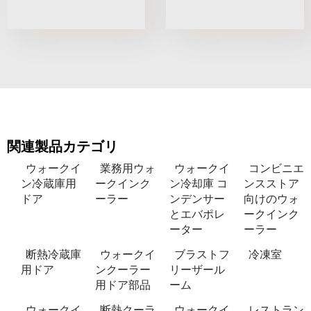
関連製品カテゴリ
ウォークイ
業務用ウォ
ウォークイ
コンビニエ
ン冷蔵庫用
ークインク
ン冷却庫 コ
ンスストア
ドア
ーラー
ンデンサー
向けのウォ
とエバポレ
ークインク
ーター
ーラー
断熱冷蔵庫
ウォークイ
ブラストフ
冷凍室
用ドア
ンクーラー
リーザール
用ドア部品
ーム
ウォークイ
断熱クーラ
ウォークイ
レストラン