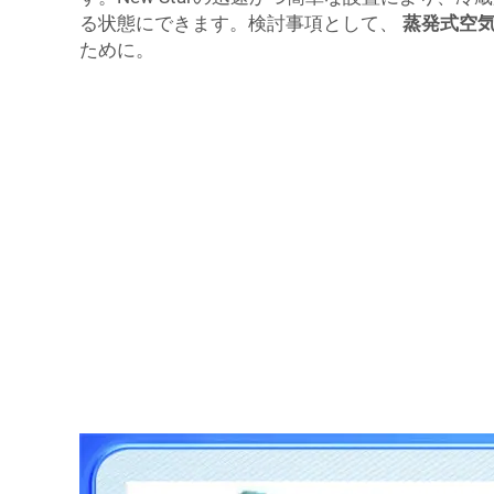
る状態にできます。検討事項として、
蒸発式空
ために。