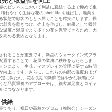
販売と収益性を向上
界のビジネスにおいて利益に直結する上で極めて重
ー
壊れやすく生鮮な花の shelf life を延ばし、廃棄を
る状態で顧客のもとへ届くことを確実にします。長
の顧客を惹きつけ、売上を伸ばし、結果として収益
な温度と湿度でより多くの花を保管できるため、大
を高める要因となります。
されることが重要です。新星のウォークイン式フラ
配置することで、花屋の業務に秩序をもたらしま
ョンにより、生花ディスプレイの管理に要する時間
が向上します。さらに、これらの内部の温度および
一定に保たれ、花を長期間新鮮で鮮やかな状態に保
うな品質重視のアプローチは、顧客満足度とロイヤ
介につながります。
を供給
事であり、祝日や高校のプロム（舞踏会）シーズン