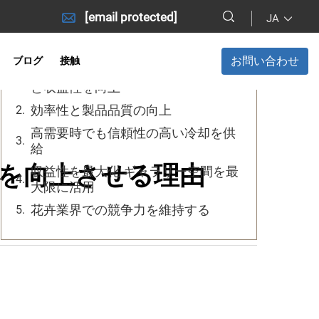
[email protected]
JA
目次
お問い合わせ
ブログ
接触
花用ウォークイン・コーラーで販売
と収益性を向上
効率性と製品品質の向上
高需要時でも信頼性の高い冷却を供
給
を向上させる理由
収益性を最大化 ギャラリー空間を最
大限に活用
花卉業界での競争力を維持する