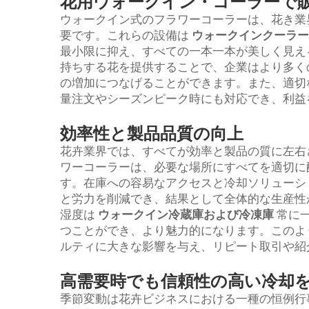
花用ウォークイン・コーラーで
ウォークイン式のフラワーコーラーは、花き業
要です。これらの設備は
ウォークインクーラ
最小限に抑え、すべての一本一本が美しく見え
持ちする花を提供することで、企業はより多く
の増加につなげることができます。また、適切
量注文やシーズンピーク時にも対応でき、利益
効率性と製品品質の向上
花卉業界では、すべてが効率と製品の質に左右
ワーコーラーは、必要な場所にすべてを適切に
す。在庫への容易なアクセスと冷却ソリューシ
と労力を削減でき、結果として全体的な生産性
湿度は
ウォークイン冷蔵庫および冷凍庫
常に
つことができ、より魅力的になります。このよ
ルティに大きな影響を与え、リピート取引や紹
高需要時でも信頼性の高い冷却
季節変動は花卉ビジネスにおける一種の恒例行