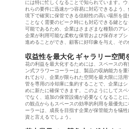
には特に忙しくなることで知られています。ウ
れらの要件に迅速かつ容易に対応できるよう、
境下で確実に保管できる信頼性の高い場所を提
ことなく需要のピーク時にも対応できる鍵とな
可能であるため、企業はさまざまな種類のアレ
企業が利用可能な柔軟な保管および保存オプシ
進めることができ、顧客に好印象を与え、その
収益性を最大化 ギャラリー空間
花の利益を最大化するためには、スペースの有
ン式フラワーコーラーは、製品の収納能力を重
れており、企業が限られた空間を最大限に活用
管を専用の冷却庫に集約することで、企業はシ
めに新たに確保できます。このようにしてスペ
でなく、追加の保管設備が必要なくなることに
の観点からもスペースの効率的利用を最優先に
ーラーは、成長を目指す企業が保管能力を犠牲
資と言えるでしょう。