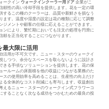
ォークイン
ウォークインクーラー用ドア
企業がこ
信頼性の高い冷却手段を提供します。花を一定の環
供するこの種のクーラーは、品質や新鮮さを損なう
ります。温度や湿度の設定は花の種類に応じて調整
ンジメントや顧客の仕様に応えることができます。
ョンにより、繁忙期においても注文の処理を円滑に
信頼を正当化することにつながります。
を最大限に活用
効活用が不可欠です。ニュー・スターのウォークイ
視しつつ、余分なスペースを取らないように設計さ
できる手頃なソリューションを提供します。花の保
ョールームの床面積を他の収益につながる業務のた
ースの使用効率を高めることは、生産性の向上だけ
よる全体的なコスト削減にも寄与します。収益創出
考えるニュー・スターのウォークイン式フラワーコ
にすることなく次なる成功をつかむための最良の投