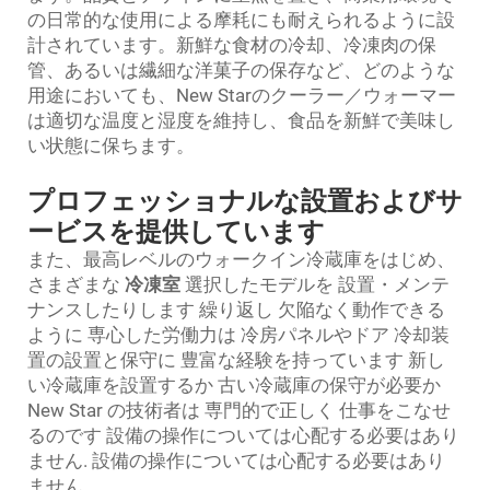
の日常的な使用による摩耗にも耐えられるように設
計されています。新鮮な食材の冷却、冷凍肉の保
管、あるいは繊細な洋菓子の保存など、どのような
用途においても、New Starのクーラー／ウォーマー
は適切な温度と湿度を維持し、食品を新鮮で美味し
い状態に保ちます。
プロフェッショナルな設置およびサ
ービスを提供しています
また、最高レベルのウォークイン冷蔵庫をはじめ、
さまざまな
冷凍室
選択したモデルを 設置・メンテ
ナンスしたりします 繰り返し 欠陥なく動作できる
ように 専心した労働力は 冷房パネルやドア 冷却装
置の設置と保守に 豊富な経験を持っています 新し
い冷蔵庫を設置するか 古い冷蔵庫の保守が必要か
New Star の技術者は 専門的で正しく 仕事をこなせ
るのです 設備の操作については心配する必要はあり
ません. 設備の操作については心配する必要はあり
ません.