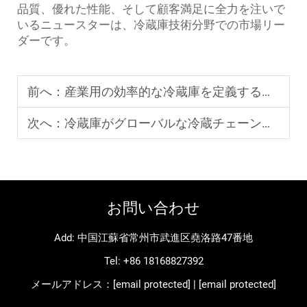
品質、優れた性能、そして顧客満足に全力を注いで
いるニュースターは、冷蔵庫技術分野での市場リー
ダーです。
前へ：
産業用の効率的な冷蔵庫を定義するものとは
次へ：
冷蔵庫がグローバルな冷蔵チェーン産業をどのように支えているか？
お問い合わせ
Add: 中国江蘇省常州市武進区堯洛路47番地
Tel:
+86 18168827392
メールアドレス：
[email protected]
|
[email protected]