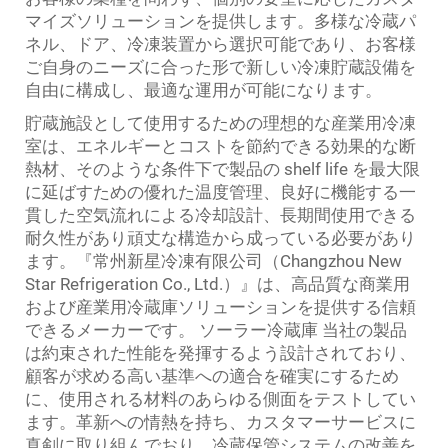
マイズソリューションを提供します。多様な冷蔵パ
ネル、ドア、冷凍装置から選択可能であり、お客様
ご自身のニーズに合った形で新しい冷凍貯蔵設備を
自由に構成し、最適な運用が可能になります。
貯蔵施設として使用するための理想的な産業用冷凍
室は、エネルギーとコストを節約できる効果的な断
熱材、そのような条件下で製品の shelf life を最大限
に延ばすための優れた温度管理、良好に機能する一
貫した空気流れによる冷却設計、長期間使用できる
耐久性があり頑丈な構造から成っている必要があり
ます。『常州新星冷凍有限公司（Changzhou New
Star Refrigeration Co., Ltd.）』は、高品質な商業用
および産業用冷蔵庫ソリューションを提供する信頼
できるメーカーです。
ソーラー冷蔵庫
当社の製品
は約束された性能を発揮するよう設計されており、
顧客が求める高い基準への適合を確実にするため
に、使用される材料のあらゆる側面をテストしてい
ます。革新への情熱を持ち、カスタマーサービスに
真剣に取り組んでおり、冷蔵保管システムの改善を