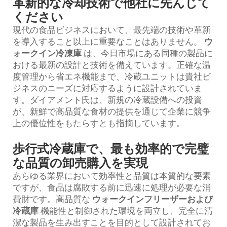
革新的な冷却技術で他社に先んじて
ください
現代の食品ビジネスにおいて、最先端の技術や革新
を導入すること以上に重要なことはありません。
ウ
ォークイン冷凍庫
は、今日市場にある同種の製品に
おける最新の設計と技術を備えています。正確な温
度管理から省エネ機能まで、冷蔵ユニットは貴社ビ
ジネスのニーズに対応するように設計されていま
す。ダイアメント氏は、新規の冷蔵設備への投資
が、新鮮で高品質な食材の提供を通じて企業に競争
上の優位性をもたらすとも指摘しています。
歩行式冷蔵庫で、最も効率的で完璧
な品質の卸売購入を実現
あらゆる業界において効率性と品質は本質的な要素
ですが、食品は腐敗する前に迅速に処理が必要な消
費財です。高品質な
ウォークインフリーザーおよび
冷蔵庫
機能性と制御された環境を両立し、完全に清
潔な製品を生み出すことを目的として設計されてお