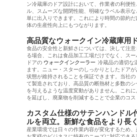
ン冷蔵庫のドア設計において、作業者の利便性
ル、スムーズな開閉性能、明確なラベル表示な
単に出入りできます。これにより時間の節約だ
体の生産性向上にもつながります。
高品質なウォークイン冷蔵庫用
食品の安全性と新鮮さについては、決して注意
る場合、これは食品加工工場だけでなく、スー
ドアの
ウォークインクーラー
冷蔵品の適切な
ます。ニュー・スターのしっかりとしたドアが
状態が維持されることを保証できます。当社の
て製造されており、高品質の断熱材と多数のシ
を与えるような温度変動がありません。これに
を延ばし、廃棄物を削減することで企業のコス
カスタム仕様のサテンハンドル
ルを両立。新鮮な食品をより長
産業環境では日々の作業内容が変化するため、
お客様のビジネスに特有のニーズに対応できる