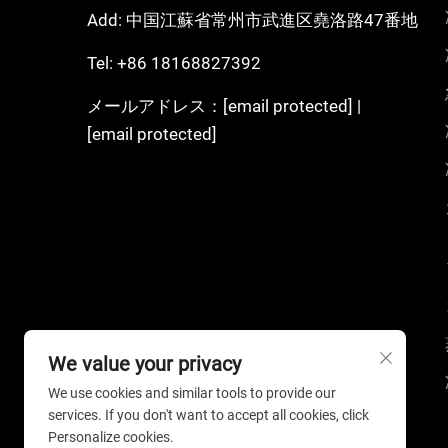
Add: 中国江蘇省常州市武進区堯洛路47番地
Tel:
+86 18168827392
メールアドレス：
[email protected]
|
[email protected]
We value your privacy
We use cookies and similar tools to provide our
services. If you don't want to accept all cookies, click
Personalize cookies.