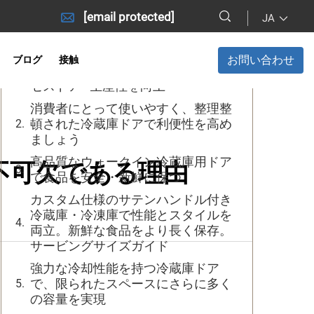
[email protected]
JA
目次
お問い合わせ
ブログ
接触
ウォークインクーラー用の簡単アク
セスドア - 生産性を向上
消費者にとって使いやすく、整理整
頓された冷蔵庫ドアで利便性を高め
ましょう
高品質なウォークイン冷蔵庫用ドア
不可欠である理由
で食品を安全・新鮮に保つ
カスタム仕様のサテンハンドル付き
冷蔵庫・冷凍庫で性能とスタイルを
両立。新鮮な食品をより長く保存。
サービングサイズガイド
強力な冷却性能を持つ冷蔵庫ドア
で、限られたスペースにさらに多く
の容量を実現