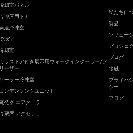
冷却室パネル
私たちに
冷凍庫用ドア
製品
急速冷凍室
ソリュー
冷凍室
プロジェ
冷却室
ブログ
ガラスドア付き展示用ウォークインクーラー/フ
リーザー
接触
ソーラー冷凍室
プライバ
シー
コンデンシングユニット
ブログ
蒸発器 エアクーラー
冷蔵庫 アクセサリ