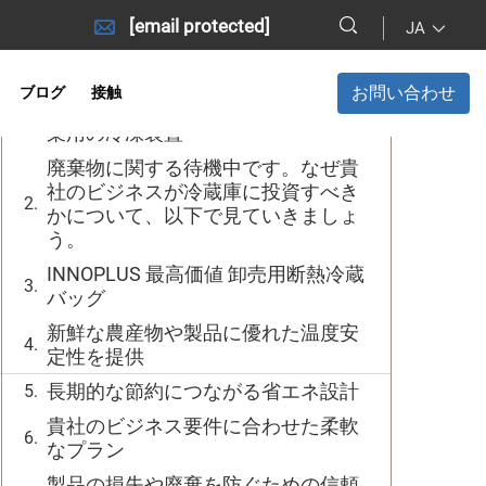
[email protected]
JA
目次
お問い合わせ
ブログ
接触
冷蔵庫（コールドルーム）とは、商
業用の冷凍装置
廃棄物に関する待機中です。なぜ貴
社のビジネスが冷蔵庫に投資すべき
かについて、以下で見ていきましょ
う。
INNOPLUS 最高価値 卸売用断熱冷蔵
バッグ
新鮮な農産物や製品に優れた温度安
定性を提供
長期的な節約につながる省エネ設計
貴社のビジネス要件に合わせた柔軟
なプラン
製品の損失や廃棄を防ぐための信頼