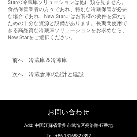
Starの冷蔵庫ソリューションは他に類を見ません。
食品保管業者の方々であれ、特別な冷蔵保管が必要
な場合であれ、New Starにはお客様の要件を満たす
ための十分な資源と設備があります。長期間使用で
きる高品質な冷蔵庫ソリューションをお求めなら、
New Starをご選択ください。
前へ：
冷蔵庫＆冷凍庫
次へ：
冷蔵倉庫の設計と建設
お問い合わせ
Add: 中国江蘇省常州市武進区堯洛路47番地
Tel:
+86 18168827392