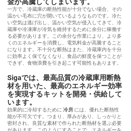
金が高騰してしまいます。
一方で、冷蔵庫の断熱性能が十分でない場合、その
温かい毛布に穴が開いているようなものです。冷た
い空気は逃げ出し、温かい空気が侵入してきて、冷
蔵庫や冷凍庫が冷気を維持するために余分に稼働す
る必要があります。この余分な作業により、より多
くのエネルギーを消費し、電気料金が高騰すること
になります。不十分な断熱はまた、冷蔵庫内を十分
に効率よく保てなくなり、食品の鮮度を保つことが
できず、食物浪費を引き起こす可能性もあります。
Sigaでは、最高品質の冷蔵庫用断熱
材を用いた、最高のエネルギー効率
を実現するキットを開発・供給して
います。
効果的に冷却するために
冷房
には、優れた断熱性
能が不可欠です。つまり、厚みがあり、しっかりと
密封され、良質な素材で作られた断熱材を選ぶ必要
があります。このようにすることで、エネルギーを