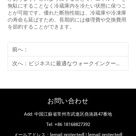
無駄にすることなく冷蔵庫内を冷たい状態に保つこ
とが可能です。優れた断熱性能は、冷蔵庫や冷凍庫
の寿命も延ばすため、長期的には修理費や交換費用
を節約することができます。
前へ：
次へ：
ビジネスに最適なウォークインクーラーの選び方
お問い合わせ
Add: 中国江蘇省常州市武進区堯洛路47番地
Tel:
+86 18168827392
メールアドレス：
[email protected]
|
[email protected]