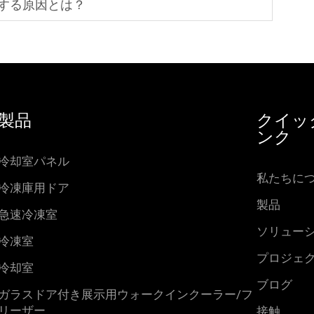
する原因とは？
製品
クイッ
ンク
冷却室パネル
私たちに
冷凍庫用ドア
製品
急速冷凍室
ソリュー
冷凍室
プロジェ
冷却室
ブログ
ガラスドア付き展示用ウォークインクーラー/フ
リーザー
接触