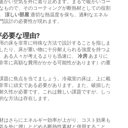
暖かい空気を外に遮り止めます。まるで暖かいコー
なもので、そのコーティングが断熱材としての役割
。
涼しい部屋
適切な熱温度を保ち、過剰なエネル
門設計の必要性が現れます。
必要な理由?
用の床を非常に特殊な方法で設計することを指しま
したり、床が重い物に十分耐えられる強度を持つよ
、ある人々が考えるよりも迅速に、
冷房
あまりに
非常に高額な費用がかかる可能性があります）の重
課題に焦点を当てましょう。冷蔵室の床は、上に載
非常に頑丈である必要があります。また、破損した
耐久性が必要です。これは難しい課題ですが、しっ
的な方法は存在します。
材はさらにエネルギー効率が上がり、コスト効果も
気を外に押しとどめる断熱性素材と併用すること