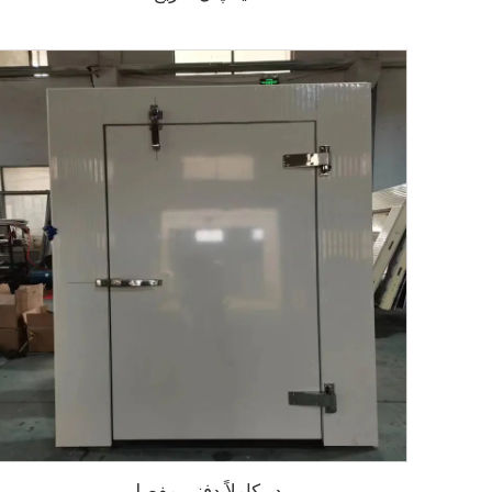
درِ کاملاً دفنی مفصلی