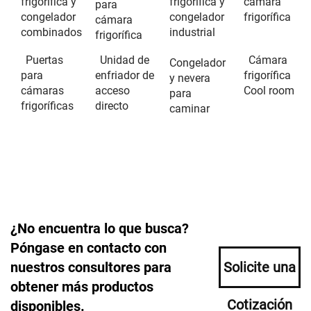
frigorífica y
frigorífica y
cámara
para
congelador
congelador
frigorífica
cámara
combinados
industrial
frigorífica
Puertas
Unidad de
Cámara
Congelador
para
enfriador de
frigorífica
y nevera
cámaras
acceso
Cool room
para
frigoríficas
directo
caminar
¿No encuentra lo que busca?
Póngase en contacto con
nuestros consultores para
Solicite una
obtener más productos
Cotización
disponibles.