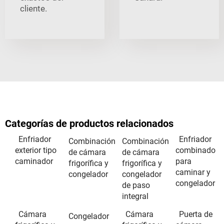
cliente.
Categorías de productos relacionados
Enfriador
Enfriador
Combinación
Combinación
exterior tipo
combinado
de cámara
de cámara
caminador
para
frigorífica y
frigorífica y
caminar y
congelador
congelador
congelador
de paso
integral
Cámara
Cámara
Puerta de
Congelador