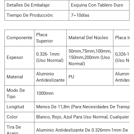
Detalles De Embalaje:
Esquina Con Tablero Duro
Tiempo De Producción:
7~10días
Placa
Componente
Material Del Núcleo
Placa Inf
Superior
50mm,75mm,100mm,
0.326- 1mm
0,326-1
Espesor
150mm,200mm (uso
(uso Normal)
(uso Nor
Normal)
Aluminio
Aluminio
Material
PU
Antideslizante
Antidesli
Modo De
1000mm
Tipo
Longitud
Menos De 11,8m (para Necesidades De Transpor
Color
Blanco, Rojo, Azul Para Uso Normal, Cualquier C
Tira De
Aluminio Antideslizante De 0.326mm-1mm De
Acero