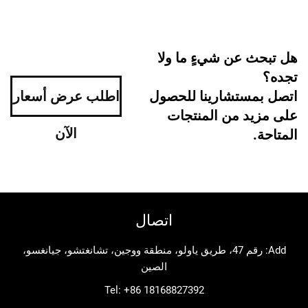
 عن شيءٍ ما ولا
ستشارينا للحصول
اطلب عرض أسعار
د من المنتجات
الآن
اتصال
Add: رقم 47، طريق ياولو، منطقة ووجين، تشانغتشو، جيانغسو،
الصين
Tel:
+86 18168827392