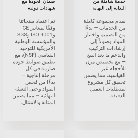
شاملة من
ضمان الجودة مع
 إلى النهاية
شهادات دولية
مجموعة كاملة
تم اعتماد منتجاتنا
خدمات — بدءًا
وفقًا لمعايير CE
تصميم واختيار
وISO 9001 وSGS
 وصولاً إلى
والمؤسسة الوطنية
ات التركيب
الأمريكية للتوحيد
 ما بعد البيع
القياسي (NSF)، مع
تخصيص مرِن
تطبيق ضوابط جودة
ام غير
صارمة في كل
سية، مما يضمن
مرحلة إنتاجية —
 كل مشروع
بدءًا من فحص
بات العميل
المواد وحتى التعبئة
ة.
النهائية — مما يضمن
المتانة والامتثال.