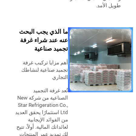
 الأمد.
ما الذي يجب البحث
عنه عند شراء غرفة
تجميد صناعية
أهم مزايا تركيب غرفة
تجميد صناعية لنشاطك
التجاري
تُعد غرفة التجميد
الصناعية من شركة New
Star Refrigeration Co.,
Ltd استثمارًا يحقق العديد
من الفوائد الإيجابية
لعائداتك المالية. أولاً، تتيح
لك تمديد عمر المنتجات