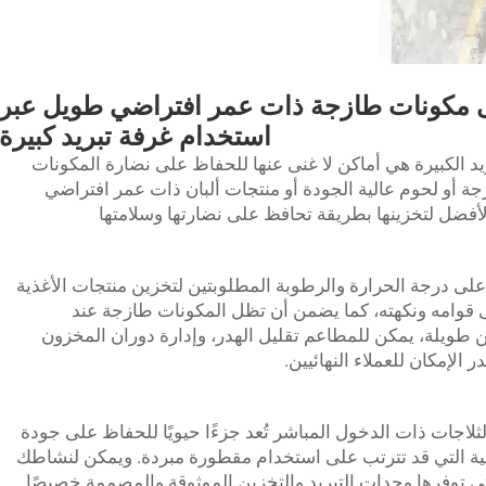
ى مكونات طازجة ذات عمر افتراضي طويل عبر
استخدام غرفة تبريد كبيرة
يد الكبيرة هي أماكن لا غنى عنها للحفاظ على نضارة المكونات
ة أو لحوم عالية الجودة أو منتجات ألبان ذات عمر افتراضي
الأفضل لتخزينها بطريقة تحافظ على نضارتها وسلامتها
لى درجة الحرارة والرطوبة المطلوبتين لتخزين منتجات الأغذية
ى قوامه ونكهته، كما يضمن أن تظل المكونات طازجة عند
 طويلة، يمكن للمطاعم تقليل الهدر، وإدارة دوران المخزون
لإمكان للعملاء النهائيين.
ثلاجات ذات الدخول المباشر تُعد جزءًا حيويًا للحفاظ على جودة
افية التي قد تترتب على استخدام مقطورة مبردة. ويمكن لنشاطك
لتي توفرها وحدات التبريد والتخزين الموثوقة والمصممة خصيصًا