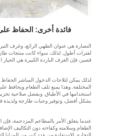
فائدة أخرى: الحفاظ عل
النضارة هي عنوان الطهي الرائع، وغرف التبر
لفترات أطول. لذلك، سواء كانت منتجات طازج
قصير، فإن الغرف الباردة الكبيرة هي الخيار 
لذلك يمكن لثلاجات الدخول المباشر الحفاظ ع
المختلفة. وهذا يمنع تلف الطعام ويحافظ عل
استخدامها في الأطباق. وبفضل صلاحية تخزين
بشكل أفضل، وتوفير وجبات طازجة ولذيذة قدر ا
عندما يتعلق الأمر بالمطاعم المزدحمة، فإن ال
الطعام وسلامته وكفاءته دون التكاليف الإض
التجاري الاستفادة من عدد كبير من المزايا ا