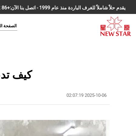
يقدم حلاً شاملاً للغرف الباردة منذ عام 1999 - اتصل بنا الآن:
+86 18168827392
الصفحة ال
كيف تدع
2025-10-06 02:07:19