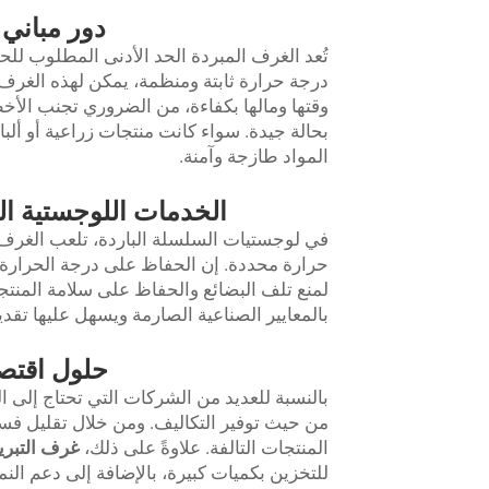
دور مباني 
تُعد الغرف المبردة الحد الأدنى المطلوب ل
درجة حرارة ثابتة ومنظمة، يمكن لهذه الغرف 
وقتها ومالها بكفاءة، من الضروري تجنب الأخط
بحالة جيدة. سواء كانت منتجات زراعية أو ألبا
المواد طازجة وآمنة.
الخدمات اللوجستية ال
في لوجستيات السلسلة الباردة، تلعب الغرف ا
حرارة محددة. إن الحفاظ على درجة الحرارة ثا
لمنع تلف البضائع والحفاظ على سلامة المنتج
بالمعايير الصناعية الصارمة ويسهل عليها تقدي
حلول اقتصا
بالنسبة للعديد من الشركات التي تحتاج إلى الت
من حيث توفير التكاليف. ومن خلال تقليل فس
المنتجات التالفة. علاوةً على ذلك،
غرف التبري
للتخزين بكميات كبيرة، بالإضافة إلى دعم النم