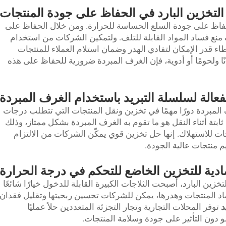
التخزين البارد في الحفاظ على جودة المنتجات
لحفاظ على جودة السلع الحساسة للحرارة. ومن خلال الحفاظ على
منع فساد المواد القابلة للتلف. ولتمكين الشركات من استخدام
اء قدر الإمكان لتفادي الهدر وضمان استلام العملاء للمنتجات
نًا ولحومًا أو أدوية، فإن الغرف المبردة ضرورية للحفاظ على هذه
فعالة لسلسلة التبريد باستخدام الغرف المبردة
لمبردة دورًا مهمًا في تخزين ونقل المنتجات التي تتطلب درجات
بتة أثناء النقل هو ما تقوم به الغرف المبردة بشكل ممتاز، وذلك
ات للاستهلاك. إنها حل تخزين قوي يمكّن الشركات من الالتزام
م منتجات عالية الجودة.
دية للتخزين الخاضع للتحكم في درجة الحرارة
خزين البارد، أصبحت الثلاجات الكبيرة القابلة للدخول خيارًا شائعًا
اد المنتجات وهدرها، يمكن للشركات تحسين ربحيتها وتقليل فقدان
د
توفر المحلات التجارية وتجار التجزئة المتعددين حلاً عمليًا
و دون التأثير على جودة وسلامة المنتجات.