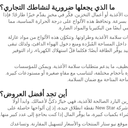
ما الذي يجعلها ضرورية لنشاطك التجاري؟
ت الأغذية أو أعمال التخزين. فكِّر في مخبزٍ يقدِّم خبزًا طازجًا؛ فإذا
يًا بسرعة. وتحافظ هذه الألواح على درجة الحرارة المناسبة، مما
 أيضًا من البكتيريا والمواد الضارة.
Ne، تضمن المؤسسات سلامة الأغذية وطراوتها. وتتكوَّن هذه الألواح من مواد عازلة
 داخل المساحة المُبرَّدة ومنع دخول الهواء الدافئ، ولذلك تبقى
يوفِّر الطاقة أيضًا؛ فكلما قلّ استهلاك الكهرباء، زاد التوفير
لتنظيف، ما يدعم متطلبات سلامة الأغذية. ويمكن للمؤسسات
ة بأحجام مختلفة، لتتناسب مع مقاهٍ صغيرة أو مستودعات كبيرة.
حة المتاحة مع ضمان السلامة.
أين تجد أفضل العروض؟
بارد الصالحة للأغذية، فهي خيارٌ ذكيٌّ لأعمالك. وابدأ أولًا
بالاطلاع على عروض مختلف المورِّدين. وتُعَدُّ شركة New Star نقطة انطلاق جيدة، إذ إن ألواحها حاصلة على
 موقع نيو ستار المنتجات والأسعار لتسهيل المقارنة. وتساعدك