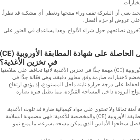
خيارات.
يد يعني أن الشركة تقف وراء منتجها وتغطي أي مشكلة قد تطرأ.
ل على عروض أو حزم أفضل.
آخرون نصائحهم حول شراء الألواح. وهذا يساعدك في العثور على
ما الفوائد الرئيسية لألواح العزل الحاصلة على شهادة المطابقة الأور
في تخزين الأغذية؟
ألواح العزل الحاصلة على شهادة المطابقة الأوروبية (CE) مهمة جدًّا في تخزين الأغذية لأنها تحافظ على سلامتها
خضع لاختبارات صارمة وفق معايير دقيقة، وهي فعّالة جدًّا في
الحفاظ على درجة حرارة ثابتة داخل المستودع، إذ يؤدي ارتفاع
واح البرودة داخل المساحة المُبرَّدة، مما يطيل فترة نضارة
نة تمامًا ولا تحتوي على مواد كيميائية ضارة قد تلوث الأغذية.
لذا اختر ألواح العزل الحاصلة على شهادة المطابقة الأوروبية (CE) والمخصصة للأغذية؛ فهي مضمونة السلامة
يف بفضل سطحها الأملس الذي يمكن مسحه بسرعة، ما يمنع نمو