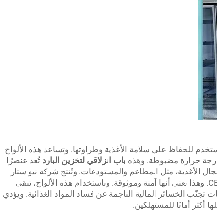
تُستخدم للحفاظ على سلامة الأغذية وطراوتها. وتساعد هذه الألواح
درجة حرارة مضبوطة. وهذه
باب انزلاقي لتخزين البارد
تُعد عنصرًا
جال الأغذية، مثل المطاعم والمستودعات. وتُنتج شركة نيو ستار
ألواحًا عالية الجودة تتوافق مع معايير شهادة CE. وهذا يعني أنها آمنة وموثوقة. وباستخدام هذه الألواح، تبقى
تجنّب الخسائر المالية الناجمة عن فساد المواد الغذائية. ويؤدي
 أكثر أمانًا للمستهلكين.