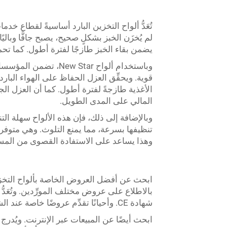
تُعَدُّ ألواح التخزين البارد أساسيةً لقطاع خدما
لم يُخزَن الخبز بشكلٍ صحيح، يصبح جافًّا وبال
يضمن بقاء الخبز طازجًا لفترة أطول. كما تحمي
وباستخدام ألواح w Star
قوية. ويحقِّق العزل الحفاظ على الهواء البارد
الأغذية طازجةً لفترة أطول. كما أن العزل الجيد 
المالي على المدى الطويل.
وبالإضافة إلى ذلك، فإن هذه الألواح سهلة ا
تنظيفها بسرعة، مما يمنع التلوث. وهي متوفر
وهذا يساعد على الاستفادة القصوى من المسا
ابحث عن أفضل العروض الخاصة بألواح التخزين ال
شهادة CE. وأحيانًا تقدِّم عروضًا خاصة عند الشراء بكميات كبيرة، ما يوفِّر المال إذا كنت بحاجةٍ إلى عدد كبير منها.
ابحث أيضًا عن المبيعات عبر الإنترنت. ويُدرج