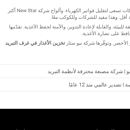
توفير الطاقة أصبح أولوية كبرى اليوم. فالشركات تسعى لتقليل فواتير الكهرباء. وألواح شركة New Star أكثر
 أقل. وهذا مفيد للشركات وللكوكب معًا.
قة للبيئة، والقابلة لإعادة التدوير، والآمنة لحفظ الأغذية. تقدّمها
افظ على نضارة الأغذية.
و الأخضر. وتوفّرها شركة نيو ستار
تخزين الأغذار في غرف التبريد
و | شركة مصنعة محترفة لأنظمة التبريد
دير عالمي منذ 12 عامًا