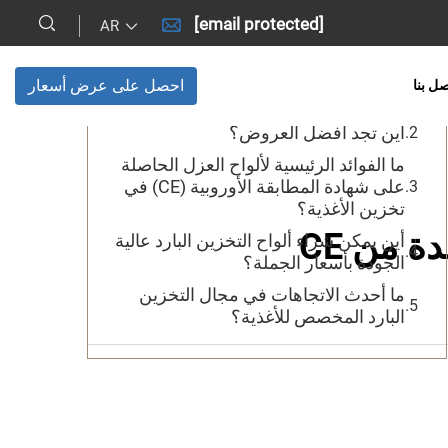
[email protected]
AR
جدول المحتويات
احصل على عرض أسعار
صل بنا
ما الذي يجعلها ضرورية لنشاطك التجاري؟
أين تجد أفضل العروض؟
ما الفوائد الرئيسية لألواح العزل الحاصلة
على شهادة المطابقة الأوروبية (CE) في
تخزين الأغذية؟
ة من CE
أين يمكن شراء ألواح التخزين البارد عالية
الجودة بأسعار الجملة؟
ما أحدث الاتجاهات في مجال التخزين
البارد المخصص للأغذية؟