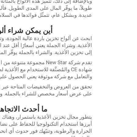
وبالإضافة إلى ذلك، تتميز هذه الألواح بالمتانة
طويلاً، ما يوفّر المال على المدى الطويل. فأ
عديدة. وبشكل عام، تتمثّل فوائدها في السلام
أين يمكن شراء ألوا
الأغذية. وشراء الجملة يعني أسعارًا أقل عند 
إلى تخزين الأغذية. والشراء بالجملة يوفّر ال
تقدم شركة New Star مجموعة م
شهادة CE والمُصنَّفة للاستخدام مع ال
والتعامل مع شركة موثوقة يعني الحصول على 
على عرض أسعار مخصص للشراء بالجملة. وا
ما أحدث الاتجاه
يتطور مجال تخزين الأغذية باستمرار، وهناك 
أبرزها استخدام التكنولوجيا للحفاظ على نضار
الحرارة والرطوبة، وتنبّهك فور حدوث أي انحرا