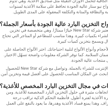
 الكافية لتحمل الأوزان الثقيلة مثل صناديق الأغذية. وهي تدوم
لواح نيو ستار عالية الجودة تحافظ على سلامة الأغذية لسنوات
ة والنظافة والمتانة والتكلفة المعقولة على المدى الطويل.
ح التخزين البارد عالية الجودة بأسعار الجملة؟
ابحث عن ألواح تخزين باردة عالية الجودة، وتعتبر شركة New Star خيارًا ممتازًا. وهي متخصصة في تخزين
الشراء بكميات كبيرة. وهذا مناسب للمطاعم أو المتاجر التي تحتاج
مال ويسمح بتخزين كميات كبيرة.
تنوعة من الأحجام وأنواع الألواح لتلبية احتياجاتك. اختر الألواح الحاصلة على
أغذية لضمان السلامة. كما توفر الشركة معلومات واضحة تسهّل الاختيار.
منتجات عالية الجودة.
تحقق من العروض والتخفيضات المتاحة عبر الإنترنت للشراء بالجملة. وتواصل مع شركة New Star للحصول
بحث عن المكان المناسب للحصول على أفضل قيمة وتخزين آمن.
ات في مجال التخزين البارد المخصص للأغذية؟
اتجاهات مثيرة في حلول التخزين البارد المخصصة للأغذية. ومن
ة الأغذية لفترة أطول. فأنظمة التحكم الذكية تراقب درجة
ف. وهذا يمنع فساد الأغذية وهدرها، ما يعود بالنفع على العمل