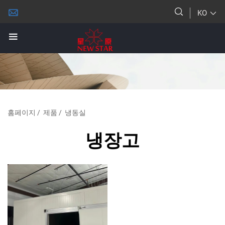
KO
홈페이지
/
제품
/
냉동실
냉장고