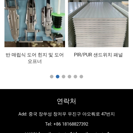
인
반 매립식 도어 힌지 및 도어
PIR/PUR 샌드위치 패널
오프너
연락처
Add: 중국 장쑤성 창저우 우진구 야오뤄로 47번지
Tel:
+86 18168827392