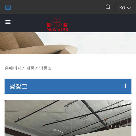
KO
홈페이지
/
제품
/
냉동실
냉장고