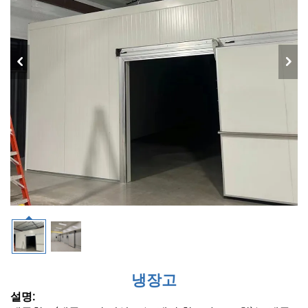
냉장고
설명: