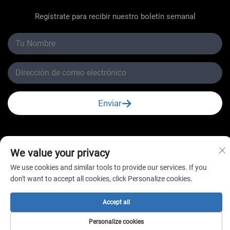
Regístrate para recibir nuestro boletín semanal
Enviar
We value your privacy
Derechos de autor © Changzhou New Star Refrigeration
We use cookies and similar tools to provide our services. If you
Co., Ltd. Todos los derechos reservados
don't want to accept all cookies, click Personalize cookies.
Accept all
Personalize cookies