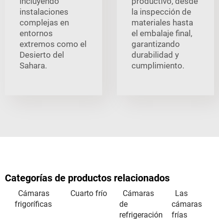
incluyendo
productivo, desde
instalaciones
la inspección de
complejas en
materiales hasta
entornos
el embalaje final,
extremos como el
garantizando
Desierto del
durabilidad y
Sahara.
cumplimiento.
Categorías de productos relacionados
Cámaras
Cuarto frío
Cámaras
Las
frigoríficas
de
cámaras
refrigeración
frías