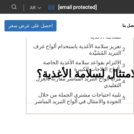
[email protected]
AR
جدول المحتويات
احصل على عرض سعر
صل بنا
فوائد ألواح غرف التبريد المُشَيَّدة للامتثال
لسلامة الأغذية
تعزيز سلامة الأغذية باستخدام ألواح غرف
التبريد المُشَيَّدة
الالتزام بقواعد سلامة الأغذية الخاصة
بألواح الثلاجات الكبيرة
لامتثال لسلامة الأغذية؟
مزايا ألواح التبريد المباشر مقارنة بالعزل
التقليدي
تلبية احتياجات مشتري الجملة من خلال
الجودة والامتثال في ألواح التبريد المباشر