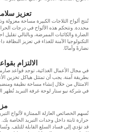
تعزيز سلامة 
تُنتج ألواح الثلاجات الكبيرة مساحة معزولة
محددة. وتتحكم هذه الألواح في درجات الحرارة
الضارة والكائنات الممرضة، وبالتالي تقليل اح
التكنولوجيا الآمنة للغذاء في تعزيز النظافة
نضارةً وأمانًا.
الالتزام بقواع
في مجال الأعمال الغذائية، توجد قواعد صارمة
بطريقة آمنة. يجب أن تمتثل هياكل تخزين الأغذي
الامتثال من خلال إنشاء مساحة نظيفة ومنضبط
في شركة نيو ستار
لوحة غرفة التبريد
تُظهر ال
مزا
تُسهم الخصائص العازلة الممتازة لألواح التب
حرارة ثابتة داخل وحدات التبريد الخاصة بك. و
قد تؤدي إلى فساد السلع القابلة للتلف. وتُس