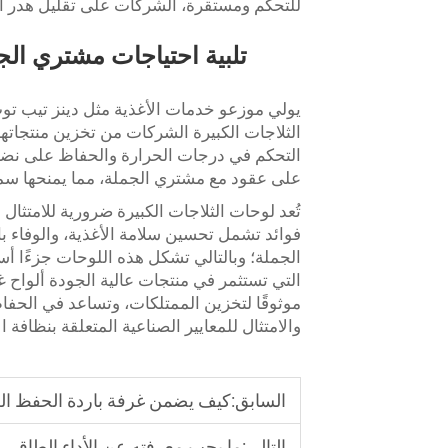
للتحكم ومستقرة، الشركات على تقليل هدر ال
تلبية احتياجات مشتري الجم
يولي موزعو خدمات الأغذية مثل دينز تيب توب 
الثلاجات الكبيرة الشركات من تخزين منتجاتها ا
التحكم في درجات الحرارة والحفاظ على نضا
على عقود مع مشتري الجملة، مما يمنحها سمع
تُعد لوحات الثلاجات الكبيرة ضرورية للامتثا
فوائد تشمل تحسين سلامة الأغذية، والوفاء 
الجملة؛ وبالتالي تشكل هذه اللوحات جزءًا أس
التي تستثمر في منتجات عالية الجودة
ألواح غ
موثوقًا لتخزين الممتلكات، وتساعد في الحفاظ
والامتثال للمعايير الصناعية المتعلقة بنظافة ال
السابق:
كيف يضمن غرفة باردة الحفظ الط
التالي:
ما يجب معرفته عن الأداء الطاقي في