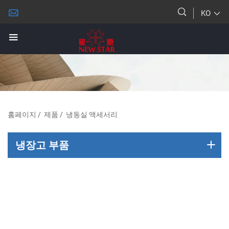
KO
홈페이지
/
제품
/
냉동실 액세서리
냉장고 부품