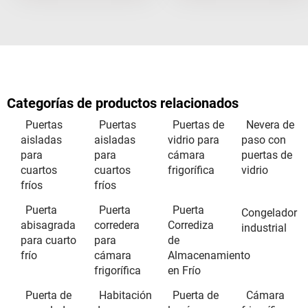
Categorías de productos relacionados
Puertas
Puertas
Puertas de
Nevera de
aisladas
aisladas
vidrio para
paso con
para
para
cámara
puertas de
cuartos
cuartos
frigorífica
vidrio
fríos
fríos
Puerta
Puerta
Puerta
Congelador
abisagrada
corredera
Corrediza
industrial
para cuarto
para
de
frío
cámara
Almacenamiento
frigorífica
en Frío
Puerta de
Habitación
Puerta de
Cámara