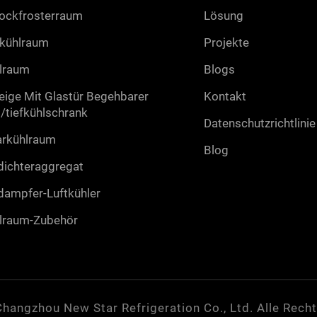
ockfrosterraum
lösung
fkühlraum
projekte
lraum
blogs
eige mit glastür begehbarer
kontakt
l/tiefkühlschrank
datenschutzrichtlinie
arkühlraum
blog
dichteraggregat
dampfer-luftkühler
lraum-zubehör
hangzhou New Star Refrigeration Co., Ltd. Alle Rech