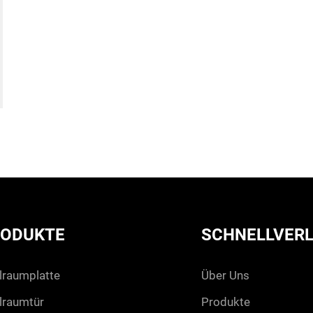
RODUKTE
SCHNELLVER
lraumplatte
über uns
lraumtür
produkte