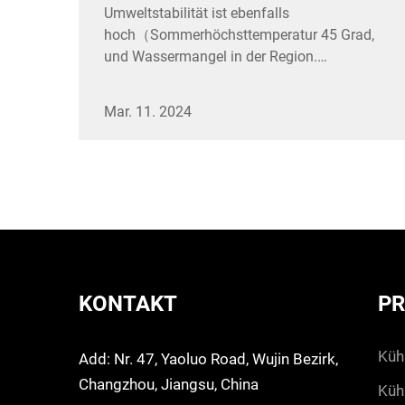
Umweltstabilität ist ebenfalls
hoch（Sommerhöchsttemperatur 45 Grad,
und Wassermangel in der Region.
Kühllagerverwendung: Rindfleisch-
Kühllagerprojekt,...
Mar. 11. 2024
KONTAKT
P
küh
Add: Nr. 47, Yaoluo Road, Wujin Bezirk,
Changzhou, Jiangsu, China
küh