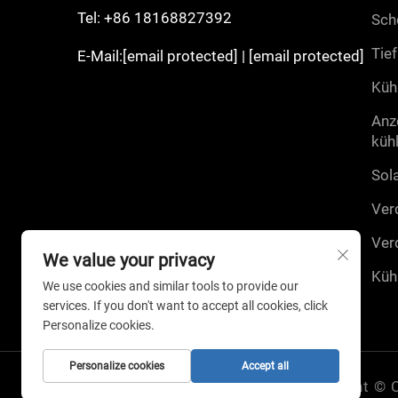
Tel:
+86 18168827392
sch
tie
E-Mail:
[email protected]
|
[email protected]
küh
anz
küh
sol
ver
ver
We value your privacy
küh
We use cookies and similar tools to provide our
services. If you don't want to accept all cookies, click
Personalize cookies.
Personalize cookies
Accept all
Copyright © C