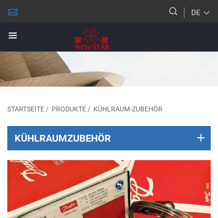
DE
STARTSEITE
/
PRODUKTE
/
KÜHLRAUM-ZUBEHÖR
KÜHLRAUMZUBEHÖR