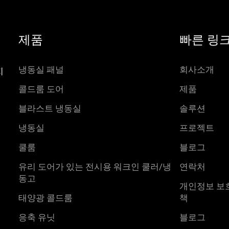
제품
빠른 링
냉동실 패널
회사소개
지
콜드룸 도어
제품
블라스트 냉동실
솔루션
냉동실
프로젝트
쿨룸
블로그
유리 도어가 있는 전시용 워크인 쿨러/냉
연락처
동고
개인정보 보
태양광 콜드룸
책
응축 유닛
블로그