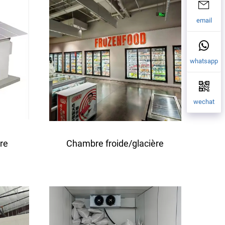
email
whatsapp
wechat
ire
Chambre froide/glacière
avec vitrine à porte vitrée