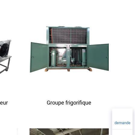
aluminium embossé PU
seur
Groupe frigorifique
demande