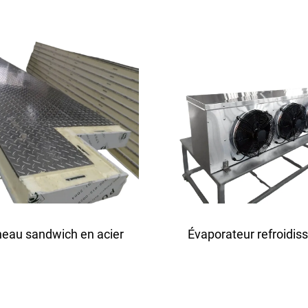
inium anti-dérapant PU
inoxydable PU
eau sandwich en acier
Évaporateur refroidis
galvanisé PU
d'air