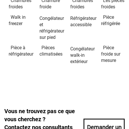
Chambres
Chambre
Chambres
Les pièces
froides
froide
froides
froides
Walk in
Pièce
Congélateur
Réfrigérateur
freezer
réfrigérée
et
accessible
réfrigérateur
sur pied
Pièce à
Pièces
Pièce
Congélateur
réfrigérateur
climatisées
froide sur
walk-in
mesure
extérieur
Vous ne trouvez pas ce que
vous cherchez ?
Contactez nos consultants
Demander un