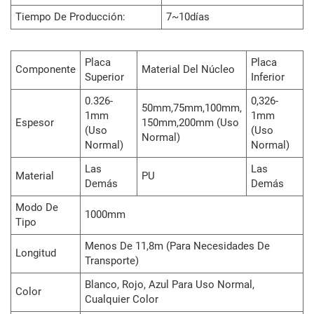
Tiempo De Producción:
7~10días
Placa
Placa
Componente
Material Del Núcleo
Superior
Inferior
0.326-
0,326-
50mm,75mm,100mm,
1mm
1mm
Espesor
150mm,200mm (uso
(uso
(uso
Normal)
Normal)
Normal)
Las
Las
Material
PU
Demás
Demás
Modo De
1000mm
Tipo
Menos De 11,8m (para Necesidades De
Longitud
Transporte)
Blanco, Rojo, Azul Para Uso Normal,
Color
Cualquier Color