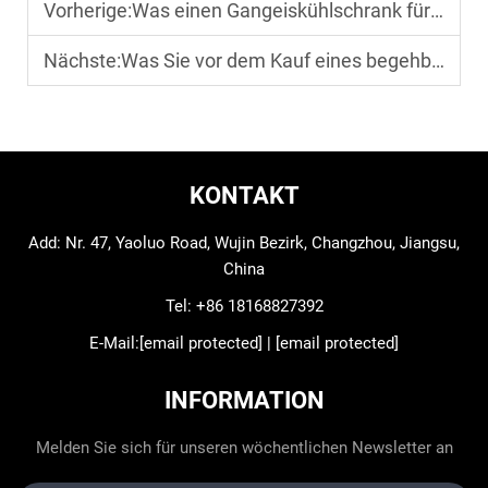
Vorherige:
Was einen Gangeiskühlschrank für Restaurants unverzichtbar macht
Nächste:
Was Sie vor dem Kauf eines begehbaren Kühlschranks beachten sollten
KONTAKT
Add: Nr. 47, Yaoluo Road, Wujin Bezirk, Changzhou, Jiangsu,
China
Tel:
+86 18168827392
E-Mail:
[email protected]
|
[email protected]
INFORMATION
Melden Sie sich für unseren wöchentlichen Newsletter an