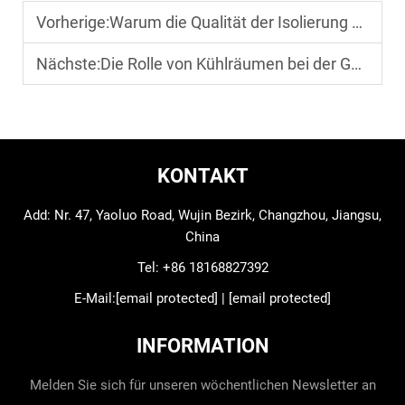
Vorherige:
Warum die Qualität der Isolierung von Kühlräumen die Energieeffizienz beeinflusst
Nächste:
Die Rolle von Kühlräumen bei der Gewährleistung der Kältekette in der Lieferkette
KONTAKT
Add: Nr. 47, Yaoluo Road, Wujin Bezirk, Changzhou, Jiangsu,
China
Tel:
+86 18168827392
E-Mail:
[email protected]
|
[email protected]
INFORMATION
Melden Sie sich für unseren wöchentlichen Newsletter an