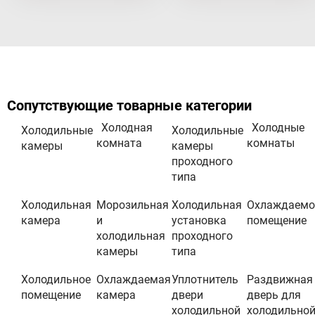
Сопутствующие товарные категории
Холодная
Холодные
Холодильные
Холодильные
комната
комнаты
камеры
камеры
проходного
типа
Холодильная
Морозильная
Холодильная
Охлаждаемо
камера
и
установка
помещение
холодильная
проходного
камеры
типа
Холодильное
Охлаждаемая
Уплотнитель
Раздвижная
помещение
камера
двери
дверь для
холодильной
холодильно