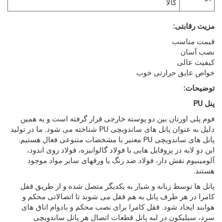
کالا
تی:
سب
ی
ق حرارتی خوب
رتان بین دو پوسته خارجی قرار گرفته است و به همین
دلیل به عنوان پانل های ساندویچی PU شناخته می شود. ما در تولید
پانل های ساندویچی PU معتبر با مشخصات متنوعی فعال هستیم.
 در پروفایل هایی با فولاد گالوانیزه، فولاد روی اندود،
نقش دار، فولاد ضد زنگ یا ورقهای سایر مواد موجود
سط زبانه و شیار به یکدیگر متصل شده و از طریق قفل
ر طرف پانل به هم قفل می شوند تا اتصالاتی محکم و
اد شود. قفل کامرا برای نصب محکم و بادوام اتاق های
ون در لبه پانل قطعات اتصال هر پانل ساندویچی