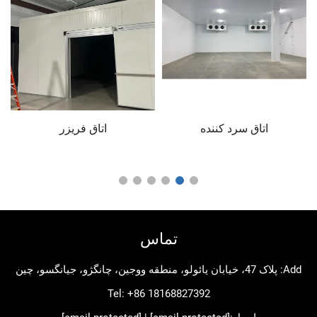
اق سرد کننده
اتاق فریزر
درب سرخ
تماس
Tel:
+86 18168827392