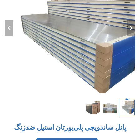
 ساندویچی پلی‌یورتان استیل ضدزنگ