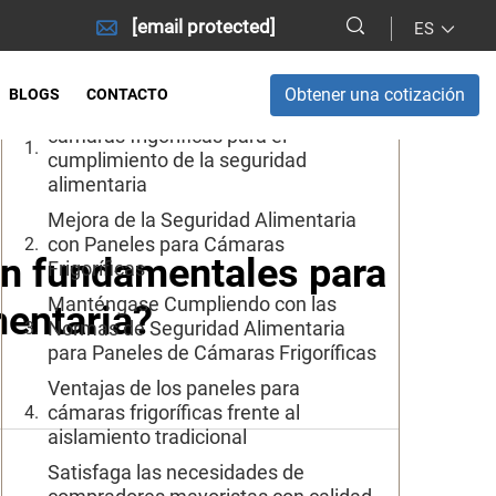
[email protected]
ES
Tabla de Contenido
Obtener una cotización
BLOGS
CONTACTO
Los beneficios de los paneles para
cámaras frigoríficas para el
cumplimiento de la seguridad
alimentaria
Mejora de la Seguridad Alimentaria
con Paneles para Cámaras
son fundamentales para
Frigoríficas
Manténgase Cumpliendo con las
mentaria?
Normas de Seguridad Alimentaria
para Paneles de Cámaras Frigoríficas
Ventajas de los paneles para
cámaras frigoríficas frente al
aislamiento tradicional
Satisfaga las necesidades de