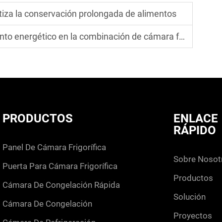
tiza la conservación prolongada de alimentos
tico en la combinación de cámara frigorífica y congelador
PRODUCTOS
ENLACE
RÁPIDO
panel de cámara frigorífica
sobre nosot
puerta para cámara frigorífica
productos
cámara de congelación rápida
solución
cámara de congelación
proyectos