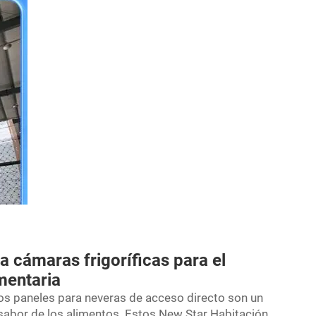
a cámaras frigoríficas para el
mentaria
 los paneles para neveras de acceso directo son un
y sabor de los alimentos. Estos New Star
Habitación