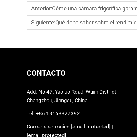
Anterior:
Cómo una cámara frigorífica garan
Siguiente:
Qué debe saber sobre el rendimiento energé
CONTACTO
Add: No.47, Yaoluo Road, Wujin District,
Changzhou, Jiangsu, China
Tel:
+86 18168827392
Correo electrónico:
[email protected]
|
[email protected]