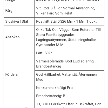
Längd
Mindre Än 11,8 M (för Transportbehov)
Vit, Röd, Blå För Normal Användning,
Färg
Vilken Färg Som Helst
Sidskiva I Stål
Rostfritt Stål 0,326 Mm - 1 Mm Tjockt
Olika Tak Och Väggar Som Refererar Till
Stora Fabriksbyggnader,
Ansökan
Lagringsutrymmen, Utställningshallar,
Gympasaler M.m.
Lätt I Vikt
Värmeisolerande, God Ljudisolering,
Brandbeständig
Fördelar
God Hållbarhet, Vattentät, Återvunnen
Med
Konkurrenskraftigt Pris
Brandbeständig: B
TT, 30% I Förskott Efter PI Bekräftat, Och