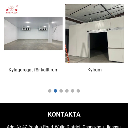
Kylaggregat för kallt rum
Kylrum
KONTAKTA
Add: Nr 47, Yaoluo Road, Wujin District, Changzhou, Jiangsu,