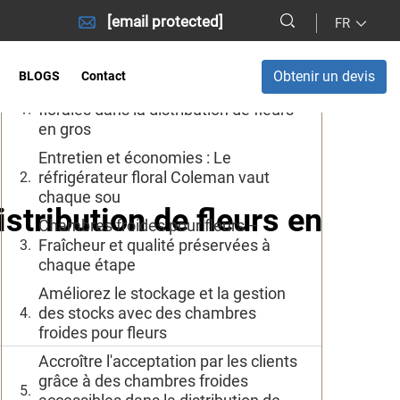
[email protected]
FR
Table des Matières
Obtenir un devis
BLOGS
Contact
Avantages des chambres froides
florales dans la distribution de fleurs
en gros
Entretien et économies : Le
réfrigérateur floral Coleman vaut
chaque sou
stribution de fleurs en
Chambres froides pour fleurs –
Fraîcheur et qualité préservées à
chaque étape
Améliorez le stockage et la gestion
des stocks avec des chambres
froides pour fleurs
Accroître l'acceptation par les clients
grâce à des chambres froides